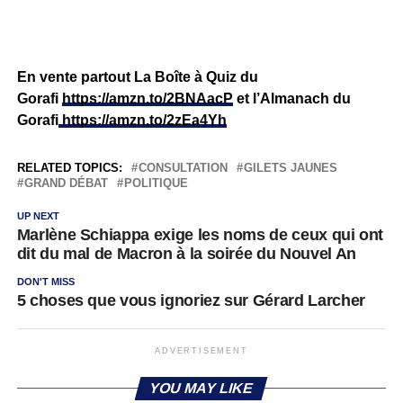
En vente partout La Boîte à Quiz du
Gorafi
https://amzn.to/2BNAacP
et l’Almanach du
Gorafi
https://amzn.to/2zEa4Yh
RELATED TOPICS:
CONSULTATION
GILETS JAUNES
GRAND DÉBAT
POLITIQUE
UP NEXT
Marlène Schiappa exige les noms de ceux qui ont
dit du mal de Macron à la soirée du Nouvel An
DON'T MISS
5 choses que vous ignoriez sur Gérard Larcher
ADVERTISEMENT
YOU MAY LIKE