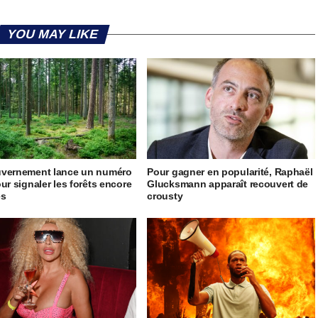
YOU MAY LIKE
uvernement lance un numéro
Pour gagner en popularité, Raphaël
our signaler les forêts encore
Glucksmann apparaît recouvert de
es
crousty