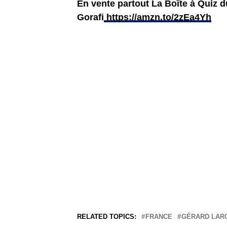
En vente partout La Boîte à Quiz 
Gorafi
https://amzn.to/2zEa4Yh
RELATED TOPICS:
FRANCE
GÉRARD LAR