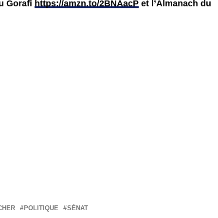
du Gorafi
https://amzn.to/2BNAacP
et l’Almanach du
CHER
POLITIQUE
SÉNAT