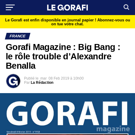
Le Gorafi est enfin disponible en journal papier !
Abonnez-vous ou
on tue votre chat.
FRANCE
Gorafi Magazine : Big Bang :
le rôle trouble d’Alexandre
Benalla
Publié le
mar
08 Feb 2019 à 10h00
Par
La Rédaction