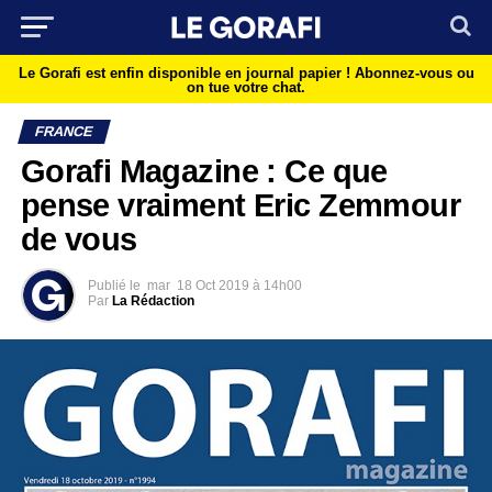
Le Gorafi est enfin disponible en journal papier !
Abonnez-vous ou
on tue votre chat.
FRANCE
Gorafi Magazine : Ce que
pense vraiment Eric Zemmour
de vous
Publié le
mar
18 Oct 2019 à 14h00
Par
La Rédaction