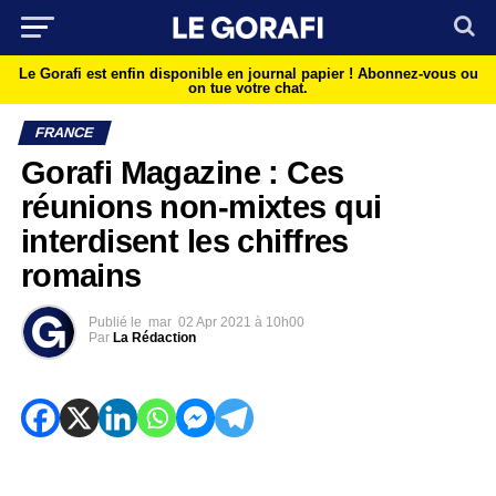
Le Gorafi est enfin disponible en journal papier !
Abonnez-vous ou
on tue votre chat.
FRANCE
Gorafi Magazine : Ces
réunions non-mixtes qui
interdisent les chiffres
romains
Publié le
mar
02 Apr 2021 à 10h00
Par
La Rédaction