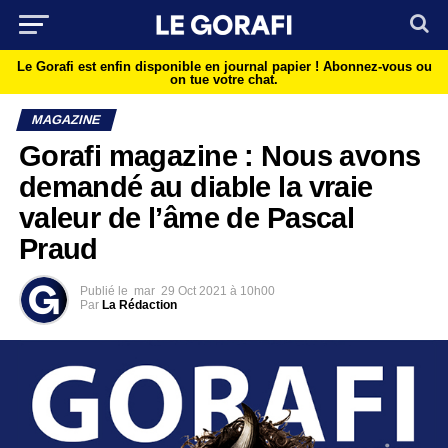
Le Gorafi est enfin disponible en journal papier !
Abonnez-vous ou
on tue votre chat.
MAGAZINE
Gorafi magazine : Nous avons
demandé au diable la vraie
valeur de l’âme de Pascal
Praud
Publié le
mar
29 Oct 2021 à 10h00
Par
La Rédaction