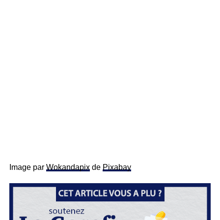
Image par
Wokandapix
de
Pixabay