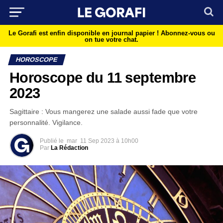
Le Gorafi est enfin disponible en journal papier !
Abonnez-vous ou
on tue votre chat.
HOROSCOPE
Horoscope du 11 septembre
2023
Sagittaire : Vous mangerez une salade aussi fade que votre
personnalité. Vigilance.
Publié le
mar
11 Sep 2023 à 10h00
Par
La Rédaction