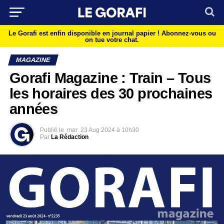
Le Gorafi est enfin disponible en journal papier !
Abonnez-vous ou
on tue votre chat.
MAGAZINE
Gorafi Magazine : Train – Tous
les horaires des 30 prochaines
années
Publié le
mar
23 Aug 2024 à 10h30
Par
La Rédaction