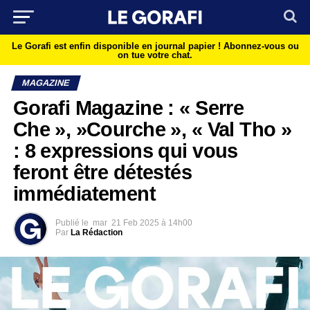
Le Gorafi est enfin disponible en journal papier !
Abonnez-vous ou
on tue votre chat.
MAGAZINE
Gorafi Magazine : « Serre
Che », »Courche », « Val Tho »
: 8 expressions qui vous
feront être détestés
immédiatement
Publié le
mar
21 Feb 2025 à 14h00
Par
La Rédaction