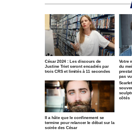
César 2024 : Les discours de
Votre 
Justine Triet seront encadrés par
du mei
trois CRS et limités à 11 secondes
presta
pas vu
Scarle
souven
sculpt
côtés
Il a hâte que le confinement se
termine pour relancer le débat sur la
soirée des César