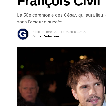
François Civil
La 50e cérémonie des César, qui aura lieu le
sans l’acteur à succès.
Publié le
mar
21 Feb 2025 à 10h00
Par
La Rédaction