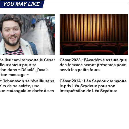
YOU MAY LIKE
meilleur ami remporte le César
César 2023 : l’Académie assure que
lleur acteur pour sa
des femmes seront présentes pour
tion dans « Désolé, j’avais
servir les petits fours
 ton message »
tt Johansson se réveille sans
César 2014 : Léa Seydoux remporte
irs de sa soirée, une
le prix Léa Seydoux pour son
ure rectangulaire dorée à ses
interprétation de Léa Seydoux