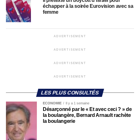
Il prétexte un boycott d’Israël pour
échapper à la soirée Eurovision avec sa
femme
ADVERTISEMENT
ADVERTISEMENT
ADVERTISEMENT
ADVERTISEMENT
LES PLUS CONSULTÉS
ECONOMIE
Il y a 1 semaine
Désarçonné par le « Et avec ceci ? » de
la boulangère, Bernard Arnault rachète
la boulangerie