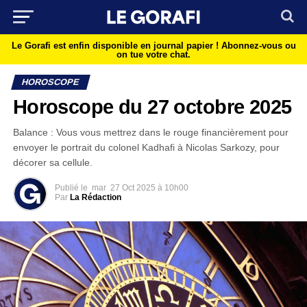
Le Gorafi est enfin disponible en journal papier !
Abonnez-vous ou
on tue votre chat.
HOROSCOPE
Horoscope du 27 octobre 2025
Balance : Vous vous mettrez dans le rouge financièrement pour
envoyer le portrait du colonel Kadhafi à Nicolas Sarkozy, pour
décorer sa cellule.
Publié le
mar
27 Oct 2025 à 10h00
Par
La Rédaction