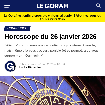
Le Gorafi est enfin disponible en journal papier !
Abonnez-vous ou
on tue votre chat.
HOROSCOPE
Horoscope du 26 janvier 2026
Bélier : Vous commencerez à confier vos problèmes à une IA,
mais même elle vous trouvera pénible (et se permettra de vous
surnommer « Ouin ouin »).
Publié le
mar
26 Jan 2026 à 10h00
Par
La Rédaction