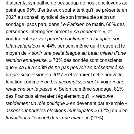
d’attirer la sympathie de beaucoup de nos concitoyens au
point que 95% d’entre eux souhaitent qu’il se présente en
2027 au conseil syndical de son immeuble selon un
sondage Ipsos paru dans
Le Parisien
ce matin. 66% des
personnes interrogées aiment
« sa bonhomie »,
et
voudraient
« le voir prendre confiance en lui après son
bilan calamiteux ».
44% pensent même qu’il
trouverait le
moyen de
« sortir une petite blague au beau milieu d’une
réunion ennuyeuse. »
73% des sondés
sont conscients
que
« ça lui a coûté de ne pas pouvoir se présenter à sa
propre succession en 2017 »
et verraient cette nouvelle
fonction comme
« un bel accomplissement »
voire
« une
revanche sur le passé ».
Selon ce même sondage, 81%
des Français aimeraient également qu’il
« retrouve
rapidement un rôle politique »
en devenant par exemple
«
assesseur pour les élections municipales »
(32%) ou
« en
travaillant à l’accueil dans une mairie »
. (21%).