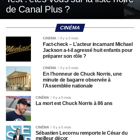
de Canal Plus ?
CINÉMA
CINÉMA
Il y a 3 mois
Fact-check – L’acteur incarnant Michael
Jackson a-t-il agressé huit enfants pour
préparer son rôle ?
CINÉMA
Il y a 5 mois
En l’honneur de Chuck Norris, une
minute de bagarre observée à
l’Assemblée nationale
CINÉMA
Il y a 5 mois
La mort est Chuck Norris à 86 ans
CINÉMA
Il y a 5 mois
Sébastien Lecornu remporte le César du
meilleur décor