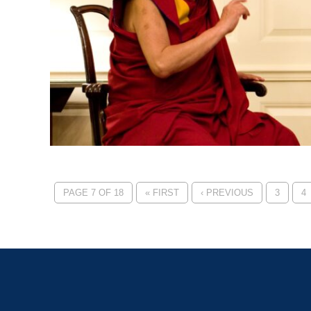
PAGE 7 OF 18
« FIRST
‹ PREVIOUS
3
4