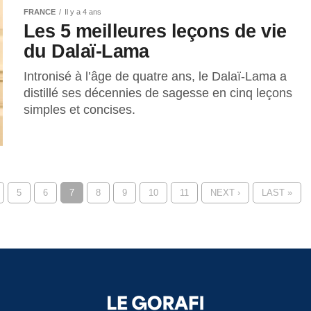
FRANCE
Il y a 4 ans
Les 5 meilleures leçons de vie
du Dalaï-Lama
Intronisé à l’âge de quatre ans, le Dalaï-Lama a
distillé ses décennies de sagesse en cinq leçons
simples et concises.
5
6
7
8
9
10
11
NEXT ›
LAST »