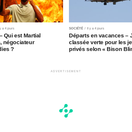
 y a 4 jours
SOCIÉTÉ
Il y a 4 jours
 – Qui est Martial
Départs en vacances – 
, négociateur
classée verte pour les je
dies ?
privés selon « Bison Bl
ADVERTISEMENT