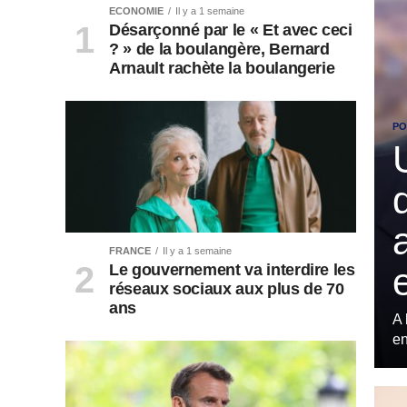
ECONOMIE
Il y a 1 semaine
Désarçonné par le « Et avec ceci
? » de la boulangère, Bernard
Arnault rachète la boulangerie
PO
FRANCE
Il y a 1 semaine
Le gouvernement va interdire les
réseaux sociaux aux plus de 70
ans
A 
en