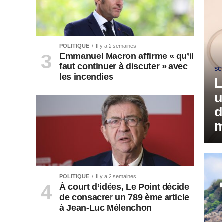
POLITIQUE
Il y a 2 semaines
Emmanuel Macron affirme « qu’il
faut continuer à discuter » avec
SC
les incendies
L
u
d
m
POLITIQUE
Il y a 2 semaines
À court d’idées, Le Point décide
de consacrer un 789 ème article
à Jean-Luc Mélenchon