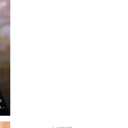
s
...