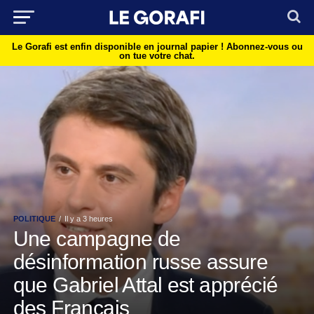
Le Gorafi est enfin disponible en journal papier !
Abonnez-vous ou
on tue votre chat.
POLITIQUE
Il y a 3 heures
Une campagne de
désinformation russe assure
que Gabriel Attal est apprécié
des Français