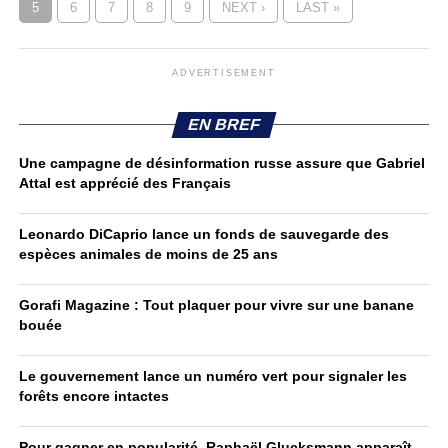
5
6
7
8
9
NEXT ›
LAST »
ADVERTISEMENT
EN BREF
Une campagne de désinformation russe assure que Gabriel
Attal est apprécié des Français
Leonardo DiCaprio lance un fonds de sauvegarde des
espèces animales de moins de 25 ans
Gorafi Magazine : Tout plaquer pour vivre sur une banane
bouée
Le gouvernement lance un numéro vert pour signaler les
forêts encore intactes
Pour gagner en popularité, Raphaël Glucksmann apparaît