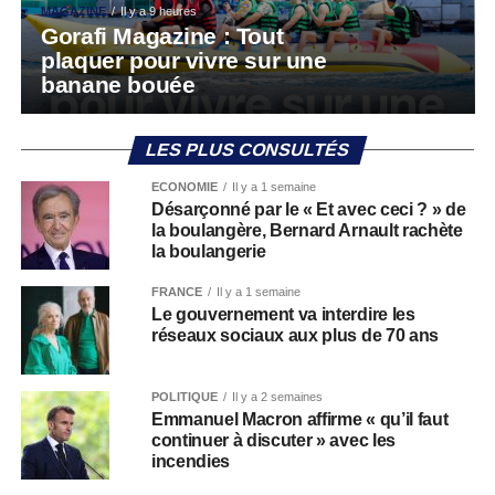
MAGAZINE
Il y a 9 heures
Gorafi Magazine : Tout
plaquer pour vivre sur une
banane bouée
LES PLUS CONSULTÉS
ECONOMIE
Il y a 1 semaine
Désarçonné par le « Et avec ceci ? » de
la boulangère, Bernard Arnault rachète
la boulangerie
FRANCE
Il y a 1 semaine
Le gouvernement va interdire les
réseaux sociaux aux plus de 70 ans
POLITIQUE
Il y a 2 semaines
Emmanuel Macron affirme « qu’il faut
continuer à discuter » avec les
incendies