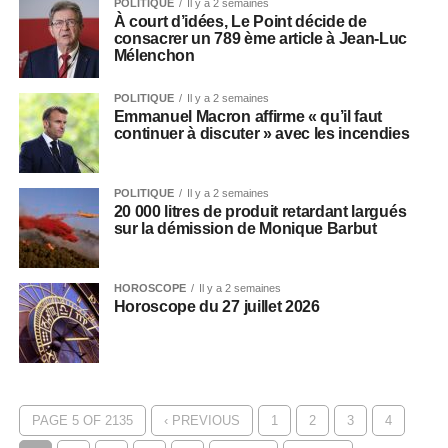
POLITIQUE
Il y a 2 semaines
À court d’idées, Le Point décide de
consacrer un 789 ème article à Jean-Luc
Mélenchon
POLITIQUE
Il y a 2 semaines
Emmanuel Macron affirme « qu’il faut
continuer à discuter » avec les incendies
POLITIQUE
Il y a 2 semaines
20 000 litres de produit retardant largués
sur la démission de Monique Barbut
HOROSCOPE
Il y a 2 semaines
Horoscope du 27 juillet 2026
PAGE 5 OF 2135
‹ PREVIOUS
1
2
3
4