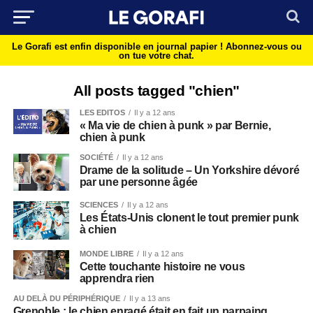
Le Gorafi est enfin disponible en journal papier !
Abonnez-vous ou
on tue votre chat.
All posts tagged "chien"
LES EDITOS
Il y a 12 ans
« Ma vie de chien à punk » par Bernie,
chien à punk
SOCIÉTÉ
Il y a 12 ans
Drame de la solitude – Un Yorkshire dévoré
par une personne âgée
SCIENCES
Il y a 12 ans
Les États-Unis clonent le tout premier punk
à chien
MONDE LIBRE
Il y a 12 ans
Cette touchante histoire ne vous
apprendra rien
AU DELÀ DU PÉRIPHÉRIQUE
Il y a 13 ans
Grenoble : le chien enragé était en fait un parpaing