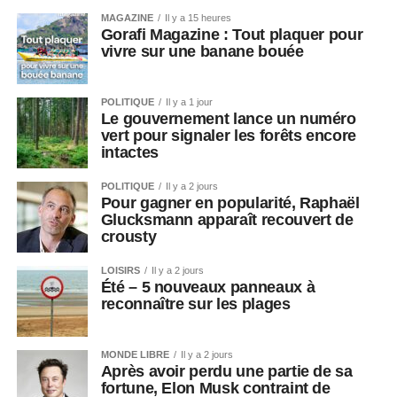
MAGAZINE
Il y a 15 heures
Gorafi Magazine : Tout plaquer pour
vivre sur une banane bouée
POLITIQUE
Il y a 1 jour
Le gouvernement lance un numéro
vert pour signaler les forêts encore
intactes
POLITIQUE
Il y a 2 jours
Pour gagner en popularité, Raphaël
Glucksmann apparaît recouvert de
crousty
LOISIRS
Il y a 2 jours
Été – 5 nouveaux panneaux à
reconnaître sur les plages
MONDE LIBRE
Il y a 2 jours
Après avoir perdu une partie de sa
fortune, Elon Musk contraint de