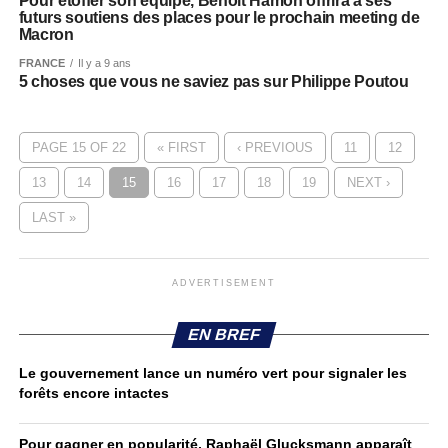
Pour étoffer son équipe, Benoît Hamon offrira à ses
futurs soutiens des places pour le prochain meeting de
Macron
FRANCE
Il y a 9 ans
5 choses que vous ne saviez pas sur Philippe Poutou
PAGE 15 OF 22
« FIRST
‹ PREVIOUS
11
12
13
14
15
16
17
18
19
NEXT ›
LAST »
ADVERTISEMENT
EN BREF
Le gouvernement lance un numéro vert pour signaler les
forêts encore intactes
Pour gagner en popularité, Raphaël Glucksmann apparaît