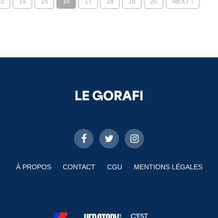
13
14
15
16
17
18
19
20
NEXT ›
À PROPOS
CONTACT
CGU
MENTIONS LÉGALES