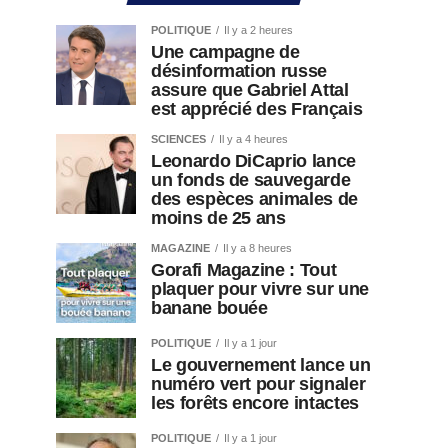
POLITIQUE
Il y a 2 heures
Une campagne de
désinformation russe
assure que Gabriel Attal
est apprécié des Français
SCIENCES
Il y a 4 heures
Leonardo DiCaprio lance
un fonds de sauvegarde
des espèces animales de
moins de 25 ans
MAGAZINE
Il y a 8 heures
Gorafi Magazine : Tout
plaquer pour vivre sur une
banane bouée
POLITIQUE
Il y a 1 jour
Le gouvernement lance un
numéro vert pour signaler
les forêts encore intactes
POLITIQUE
Il y a 1 jour