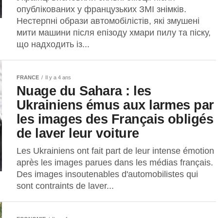
опублікованих у французьких ЗМІ знімків.
Нестерпні образи автомобілістів, які змушені
мити машини після епізоду хмари пилу та піску,
що надходить із...
FRANCE
Il y a 4 ans
Nuage du Sahara : les
Ukrainiens émus aux larmes par
les images des Français obligés
de laver leur voiture
Les Ukrainiens ont fait part de leur intense émotion
après les images parues dans les médias français.
Des images insoutenables d'automobilistes qui
sont contraints de laver...