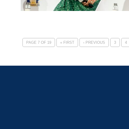
PAGE 7 OF 19
« FIRST
‹ PREVIOUS
3
4