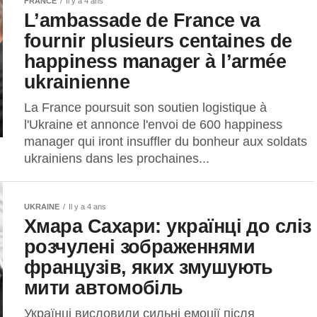
FRANCE
Il y a 4 ans
L’ambassade de France va
fournir plusieurs centaines de
happiness manager à l’armée
ukrainienne
La France poursuit son soutien logistique à
l'Ukraine et annonce l'envoi de 600 happiness
manager qui iront insuffler du bonheur aux soldats
ukrainiens dans les prochaines...
UKRAINE
Il y a 4 ans
Хмара Сахари: українці до сліз
розчулені зображеннями
французів, яких змушують
мити автомобіль
Українці висловили сильні емоції після