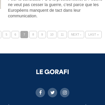
ne veut pas cesser la guerre, c’est parce que les
Européens manquent de tact dans leur
communication.
5
6
7
8
9
10
11
NEXT ›
LAST »