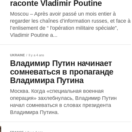
raconte Vladimir Poutine
Moscou – Après avoir passé un mois entier à
regarder les chaînes d’information russes, et face à
l’enlisement de “ l'opération militaire spéciale”,
Vladimir Poutine a...
UKRAINE
Il y a 4 ans
Владимир Путин начинает
сомневаться в пропаганде
Владимира Путина
Москва. Когда «специальная военная
операция» захлебнулась, Владимир Путин
начал сомневаться в словах президента
Владимира Путина.