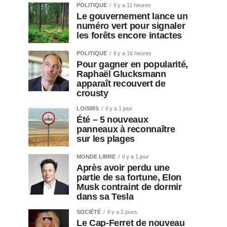
POLITIQUE
Il y a 11 heures
Le gouvernement lance un
numéro vert pour signaler
les forêts encore intactes
POLITIQUE
Il y a 16 heures
Pour gagner en popularité,
Raphaël Glucksmann
apparaît recouvert de
crousty
LOISIRS
Il y a 1 jour
Été – 5 nouveaux
panneaux à reconnaître
sur les plages
MONDE LIBRE
Il y a 1 jour
Après avoir perdu une
partie de sa fortune, Elon
Musk contraint de dormir
dans sa Tesla
SOCIÉTÉ
Il y a 2 jours
Le Cap-Ferret de nouveau