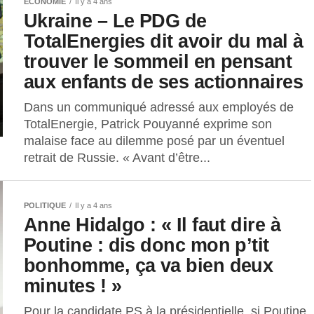
ECONOMIE
Il y a 4 ans
Ukraine – Le PDG de
TotalEnergies dit avoir du mal à
trouver le sommeil en pensant
aux enfants de ses actionnaires
Dans un communiqué adressé aux employés de
TotalEnergie, Patrick Pouyanné exprime son
malaise face au dilemme posé par un éventuel
retrait de Russie. « Avant d’être...
POLITIQUE
Il y a 4 ans
Anne Hidalgo : « Il faut dire à
Poutine : dis donc mon p’tit
bonhomme, ça va bien deux
minutes ! »
Pour la candidate PS à la présidentielle, si Poutine