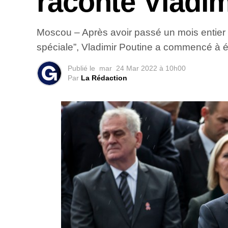
raconte Vladim
Moscou – Après avoir passé un mois entier à 
spéciale”, Vladimir Poutine a commencé à é
Publié le
mar
24 Mar 2022 à 10h00
Par
La Rédaction