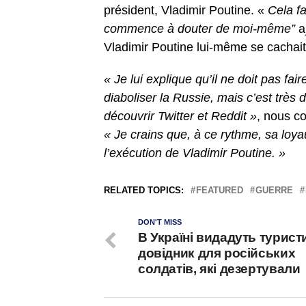
président, Vladimir Poutine. «
Cela fa
commence à douter de moi-même”
a
Vladimir Poutine lui-même se cachai
« Je lui explique qu’il ne doit pas fa
diaboliser la Russie, mais c’est très 
découvrir Twitter et Reddit »
, nous c
« Je crains que, à ce rythme, sa loya
l’exécution de Vladimir Poutine. »
RELATED TOPICS:
FEATURED
GUERRE
DON'T MISS
В Україні видадуть турис
довідник для російських
солдатів, які дезертували