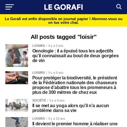
Le Gorafi est enfin disponible en journal papier !
Abonnez-vous ou
on tue votre chat.
All posts tagged "loisir"
LOISIRS
Il y a 3 ans
Oenologie : il a épuisé tous les adjectifs
qu’il connaissait au bout de deux gorgées
de vin
LOISIRS
Il y a 6 ans
Pour protéger la biodiversité, le président
de la Fédération nationale des chasseurs
propose d’abattre tous les promeneurs à
plus de 300 mètres de chez eux
SOCIÉTÉ
Il y a 9 ans
Il se met au yoga alors qu’il n’a aucun
problème dans sa vie
LOISIRS
Il y a 10 ans
Il devient le premier homme à réaliser une