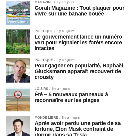
MAGAZINE
Il y a 2 jours
Gorafi Magazine : Tout plaquer pour
vivre sur une banane bouée
POLITIQUE
Il y a 3 jours
Le gouvernement lance un numéro
vert pour signaler les forêts encore
intactes
POLITIQUE
Il y a 3 jours
Pour gagner en popularité, Raphaël
Glucksmann apparaît recouvert de
crousty
LOISIRS
Il y a 4 jours
Été – 5 nouveaux panneaux à
reconnaître sur les plages
MONDE LIBRE
Il y a 4 jours
Après avoir perdu une partie de sa
fortune, Elon Musk contraint de
dormir dans sa Tesla