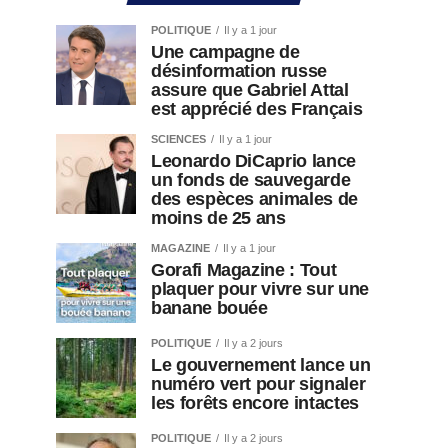
POLITIQUE
Il y a 1 jour
Une campagne de
désinformation russe
assure que Gabriel Attal
est apprécié des Français
SCIENCES
Il y a 1 jour
Leonardo DiCaprio lance
un fonds de sauvegarde
des espèces animales de
moins de 25 ans
MAGAZINE
Il y a 1 jour
Gorafi Magazine : Tout
plaquer pour vivre sur une
banane bouée
POLITIQUE
Il y a 2 jours
Le gouvernement lance un
numéro vert pour signaler
les forêts encore intactes
POLITIQUE
Il y a 2 jours