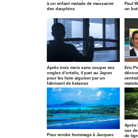
à un enfant malade de massacrer
Paul W
des dauphins
un but
Après trois mois sans couper ses
Eric Pi
ongles d’orteils, il part au Japon
découv
pour les faire aiguiser par un
centra
fabricant de katanas
matela
Après 
cas de
Pour rendre hommage à Jacques
de tig