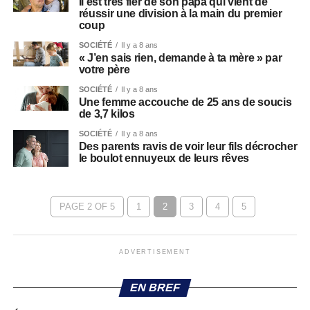
Il est très fier de son papa qui vient de
réussir une division à la main du premier
coup
SOCIÉTÉ
Il y a 8 ans
« J’en sais rien, demande à ta mère » par
votre père
SOCIÉTÉ
Il y a 8 ans
Une femme accouche de 25 ans de soucis
de 3,7 kilos
SOCIÉTÉ
Il y a 8 ans
Des parents ravis de voir leur fils décrocher
le boulot ennuyeux de leurs rêves
PAGE 2 OF 5
1
2
3
4
5
ADVERTISEMENT
EN BREF