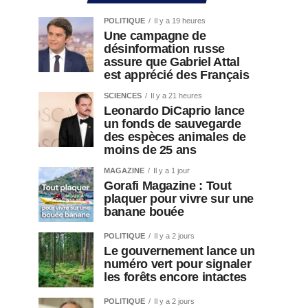
POLITIQUE
Il y a 19 heures
Une campagne de
désinformation russe
assure que Gabriel Attal
est apprécié des Français
SCIENCES
Il y a 21 heures
Leonardo DiCaprio lance
un fonds de sauvegarde
des espèces animales de
moins de 25 ans
MAGAZINE
Il y a 1 jour
Gorafi Magazine : Tout
plaquer pour vivre sur une
banane bouée
POLITIQUE
Il y a 2 jours
Le gouvernement lance un
numéro vert pour signaler
les forêts encore intactes
POLITIQUE
Il y a 2 jours