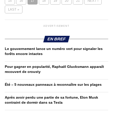
15
16
17
18
19
20
21
NEXT ›
LAST »
ADVERTISEMENT
EN BREF
Le gouvernement lance un numéro vert pour signaler les
forêts encore intactes
Pour gagner en popularité, Raphaël Glucksmann apparaît
recouvert de crousty
Été – 5 nouveaux panneaux à reconnaître sur les plages
Après avoir perdu une partie de sa fortune, Elon Musk
contraint de dormir dans sa Tesla