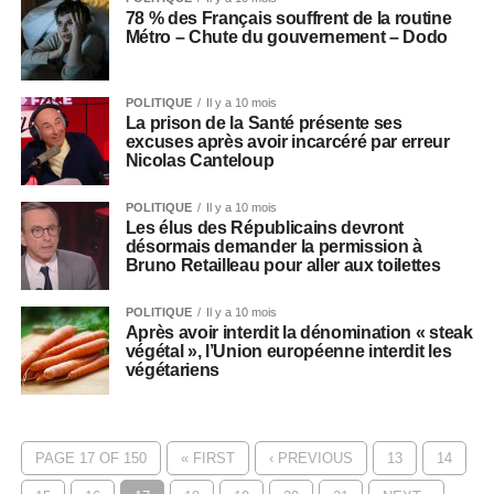
78 % des Français souffrent de la routine
Métro – Chute du gouvernement – Dodo
POLITIQUE
Il y a 10 mois
La prison de la Santé présente ses
excuses après avoir incarcéré par erreur
Nicolas Canteloup
POLITIQUE
Il y a 10 mois
Les élus des Républicains devront
désormais demander la permission à
Bruno Retailleau pour aller aux toilettes
POLITIQUE
Il y a 10 mois
Après avoir interdit la dénomination « steak
végétal », l’Union européenne interdit les
végétariens
PAGE 17 OF 150
« FIRST
‹ PREVIOUS
13
14