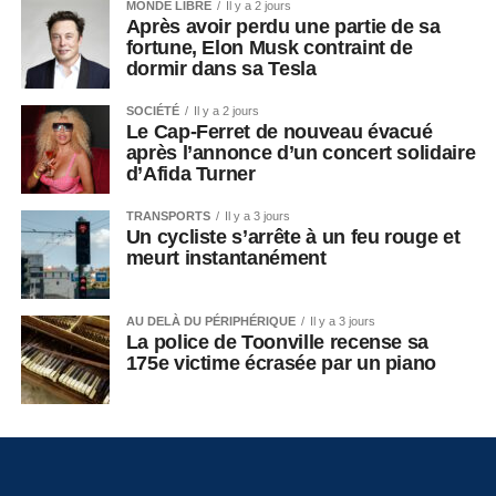
MONDE LIBRE
Il y a 2 jours
Après avoir perdu une partie de sa
fortune, Elon Musk contraint de
dormir dans sa Tesla
SOCIÉTÉ
Il y a 2 jours
Le Cap-Ferret de nouveau évacué
après l’annonce d’un concert solidaire
d’Afida Turner
TRANSPORTS
Il y a 3 jours
Un cycliste s’arrête à un feu rouge et
meurt instantanément
AU DELÀ DU PÉRIPHÉRIQUE
Il y a 3 jours
La police de Toonville recense sa
175e victime écrasée par un piano