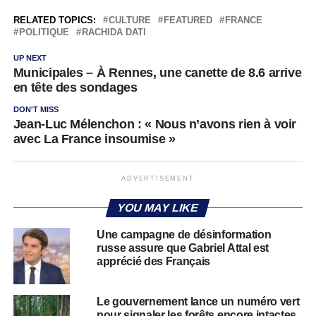
RELATED TOPICS:
CULTURE
FEATURED
FRANCE
POLITIQUE
RACHIDA DATI
UP NEXT
Municipales – À Rennes, une canette de 8.6 arrive
en tête des sondages
DON'T MISS
Jean-Luc Mélenchon : « Nous n’avons rien à voir
avec La France insoumise »
ADVERTISEMENT
YOU MAY LIKE
Une campagne de désinformation
russe assure que Gabriel Attal est
apprécié des Français
Le gouvernement lance un numéro vert
pour signaler les forêts encore intactes