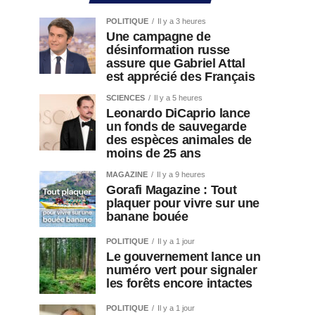
POLITIQUE
Il y a 3 heures
Une campagne de
désinformation russe
assure que Gabriel Attal
est apprécié des Français
SCIENCES
Il y a 5 heures
Leonardo DiCaprio lance
un fonds de sauvegarde
des espèces animales de
moins de 25 ans
MAGAZINE
Il y a 9 heures
Gorafi Magazine : Tout
plaquer pour vivre sur une
banane bouée
POLITIQUE
Il y a 1 jour
Le gouvernement lance un
numéro vert pour signaler
les forêts encore intactes
POLITIQUE
Il y a 1 jour