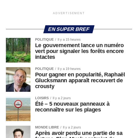
ADVERTISEMENT
EN SUPER BREF
POLITIQUE
Il y a 15 heures
Le gouvernement lance un numéro
vert pour signaler les forêts encore
intactes
POLITIQUE
Il y a 19 heures
Pour gagner en popularité, Raphaël
Glucksmann apparaît recouvert de
crousty
LOISIRS
Il y a 2 jours
Été – 5 nouveaux panneaux à
reconnaître sur les plages
MONDE LIBRE
Il y a 2 jours
Après avoir perdu une partie de sa