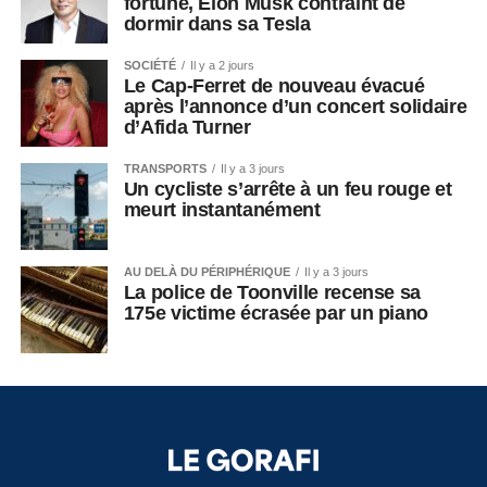
fortune, Elon Musk contraint de
dormir dans sa Tesla
SOCIÉTÉ
Il y a 2 jours
Le Cap-Ferret de nouveau évacué
après l’annonce d’un concert solidaire
d’Afida Turner
TRANSPORTS
Il y a 3 jours
Un cycliste s’arrête à un feu rouge et
meurt instantanément
AU DELÀ DU PÉRIPHÉRIQUE
Il y a 3 jours
La police de Toonville recense sa
175e victime écrasée par un piano