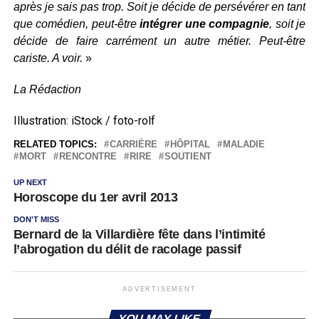
après je sais pas trop. Soit je décide de persévérer en tant
que comédien, peut-être
intégrer une compagnie
, soit je
décide de faire carrément un autre métier. Peut-être
cariste. A voir.
»
La Rédaction
Illustration: iStock / foto-rolf
RELATED TOPICS:
CARRIÈRE
HÔPITAL
MALADIE
MORT
RENCONTRE
RIRE
SOUTIENT
UP NEXT
Horoscope du 1er avril 2013
DON'T MISS
Bernard de la Villardière fête dans l’intimité
l’abrogation du délit de racolage passif
ADVERTISEMENT
YOU MAY LIKE