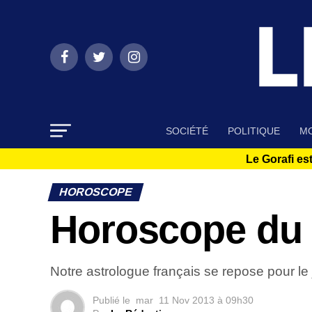
SOCIÉTÉ
POLITIQUE
MO
Le Gorafi est
HOROSCOPE
Horoscope du
Notre astrologue français se repose pour le j
Publié le
mar
11 Nov 2013 à 09h30