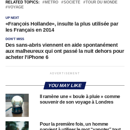
RELATED TOPICS:
MÉTRO
SOCIÉTÉ
TOUR DU MONDE
VOYAGE
UP NEXT
«François Hollande», insulte la plus utilisée par
les Français en 2014
DON'T MISS
Des sans-abris viennent en aide spontanément
aux malheureux qui ont passé la nuit dehors pour
acheter l’iPhone 6
ADVERTISEMENT
YOU MAY LIKE
Il ramène une « boule à pluie » comme
souvenir de son voyage à Londres
Pour la première fois, un homme
parvient à utiliser le mot “vapoter” tout