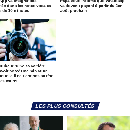
pp va intégrer des
Papa vous informe que Whatsapp
ités dans les notes vocales
va devenir payant à partir du 1er
s de 10 minutes
août prochain
tubeur ruine sa carrière
avoir posté une miniature
quelle il ne tient pas sa tête
ses mains
LES PLUS CONSULTÉS