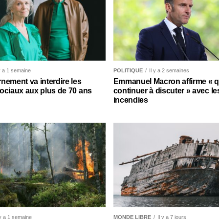
 y a 1 semaine
POLITIQUE
Il y a 2 semaines
nement va interdire les
Emmanuel Macron affirme « qu’
ociaux aux plus de 70 ans
continuer à discuter » avec le
incendies
 y a 1 semaine
MONDE LIBRE
Il y a 7 jours