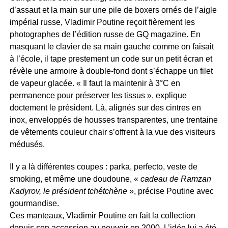
d’assaut et la main sur une pile de boxers ornés de l’aigle
impérial russe, Vladimir Poutine reçoit fièrement les
photographes de l’édition russe de GQ magazine. En
masquant le clavier de sa main gauche comme on faisait
à l’école, il tape prestement un code sur un petit écran et
révèle une armoire à double-fond dont s’échappe un filet
de vapeur glacée. « Il faut la maintenir à 3°C en
permanence pour préserver les tissus », explique
doctement le président. Là, alignés sur des cintres en
inox, enveloppés de housses transparentes, une trentaine
de vêtements couleur chair s’offrent à la vue des visiteurs
médusés.
Il y a là différentes coupes : parka, perfecto, veste de
smoking, et même une doudoune, «
cadeau de Ramzan
Kadyrov, le président tchétchène
», précise Poutine avec
gourmandise.
Ces manteaux, Vladimir Poutine en fait la collection
depuis son accession au pouvoir en 2000. L’idée lui a été