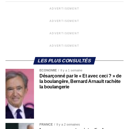
ADVERTISEMENT
ADVERTISEMENT
ADVERTISEMENT
ADVERTISEMENT
LES PLUS CONSULTÉS
ECONOMIE
Il y a 1 semaine
Désarçonné par le « Et avec ceci ? » de
la boulangère, Bernard Arnault rachète
la boulangerie
FRANCE
Il y a 2 semaines