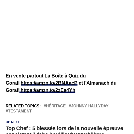
En vente partout La Boîte à Quiz du
Gorafi
https://amzn.to/2BNAacP
et l’Almanach du
Gorafi
https://amzn.to/2zEa4Yh
RELATED TOPICS:
HÉRITAGE
JOHNNY HALLYDAY
TESTAMENT
UP NEXT
Top Chef : 5 blessés lors de la nouvelle épreuve