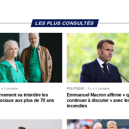
LES PLUS CONSULTÉS
 y a 1 semaine
POLITIQUE
Il y a 1 semaine
nement va interdire les
Emmanuel Macron affirme « qu’
ociaux aux plus de 70 ans
continuer à discuter » avec le
incendies