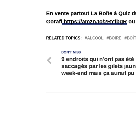
En vente partout La Boîte à Quiz 
Gorafi
https://amzn.to/2RYfbgR
o
RELATED TOPICS:
ALCOOL
BOIRE
BOÎT
DON'T MISS
9 endroits qui n’ont pas été
saccagés par les gilets jau
week-end mais ça aurait pu