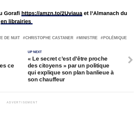
du Gorafi
https://amzn.to/2Uviaua
et l’Almanach du
u
en librairies
E DE NUIT
CHRISTOPHE CASTANER
MINISTRE
POLÉMIQUE
UP NEXT
« Le secret c’est d’être proche
nes ce
des citoyens » par un politique
qui explique son plan banlieue à
son chauffeur
ADVERTISEMENT