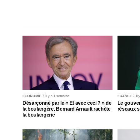
ECONOMIE
Il y a 1 semaine
FRANCE
Il
Désarçonné par le « Et avec ceci ? » de
Le gouver
la boulangère, Bernard Arnault rachète
réseaux s
la boulangerie