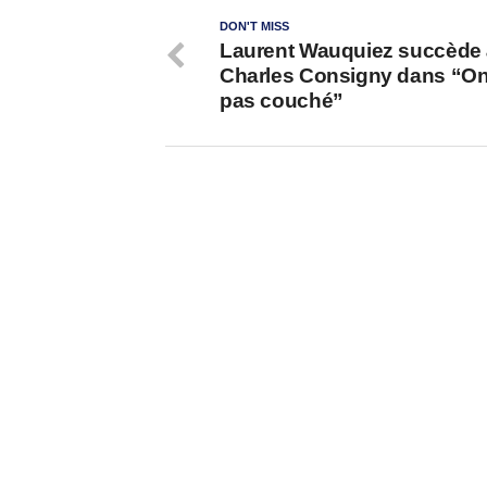
DON'T MISS
Laurent Wauquiez succède
Charles Consigny dans “On
pas couché”