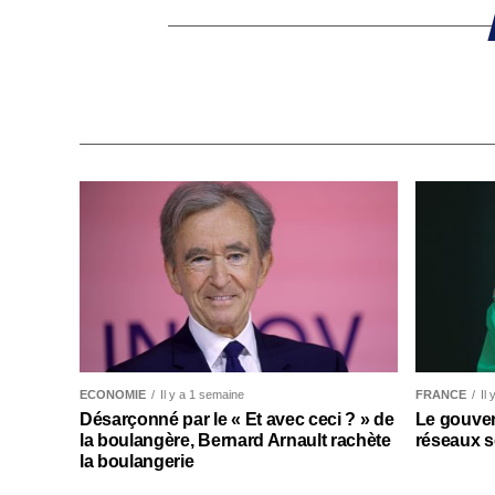
ECONOMIE
Il y a 1 semaine
FRANCE
Il
Désarçonné par le « Et avec ceci ? » de
Le gouver
la boulangère, Bernard Arnault rachète
réseaux s
la boulangerie