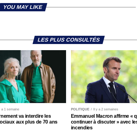
YOU MAY LIKE
LES PLUS CONSULTÉS
 y a 1 semaine
POLITIQUE
Il y a 2 semaines
nement va interdire les
Emmanuel Macron affirme « qu’
ociaux aux plus de 70 ans
continuer à discuter » avec le
incendies