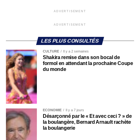
ADVERTISEMENT
ADVERTISEMENT
LES PLUS CONSULTÉS
CULTURE
Il y a 2 semaines
Shakira remise dans son bocal de
formol en attendant la prochaine Coupe
du monde
ECONOMIE
Il y a 7 jours
Désarçonné par le « Et avec ceci ? » de
la boulangère, Bernard Arnault rachète
la boulangerie