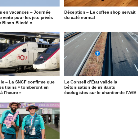
s en vacances – Journée
Déception – Le coffee shop servait
 verte pour les jets privés
du café normal
« Bison Blindé »
le – La SNCF confirme que
Le Conseil d’État valide la
es trains « tomberont en
bétonisation de militants
à l’heure »
écologistes sur le chantier de l’A69