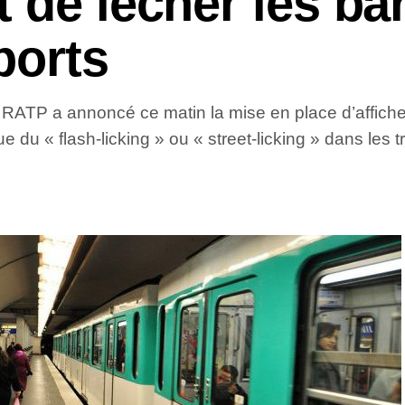
 de lécher les ba
ports
la RATP a annoncé ce matin la mise en place d’affiche
e du « flash-licking » ou « street-licking » dans les 