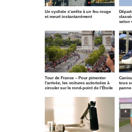
Un cycliste s’arrête à un feu rouge
Départ
et meurt instantanément
classée
selon 
Tour de France – Pour pimenter
Canicu
l’arrivée, les voitures autorisées à
tous s
circuler sur le rond-point de l’Étoile
panne 