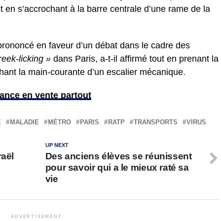
en s’accrochant à la barre centrale d’une rame de la
prononcé en faveur d’un débat dans le cadre des
treek-licking »
dans Paris, a-t-il affirmé tout en prenant la
hant la main-courante d’un escalier mécanique.
ance en vente partout
E
MALADIE
MÉTRO
PARIS
RATP
TRANSPORTS
VIRUS
UP NEXT
raël
Des anciens élèves se réunissent
pour savoir qui a le mieux raté sa
vie
ADVERTISEMENT