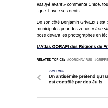
essuyé avant »
commente Chloé, tout 
ligne 1 avec ses dents.
De son côté Benjamin Grivaux s’est 
municipales pour des zones
« free s
pose devant les photographes en léc
L’Atlas GORAFI des Régions de Fr
RELATED TOPICS:
CORONAVIRUS
GRIPP
DON'T MISS
Un antisémite prétend qu’Is
est contrôlé par des Juifs