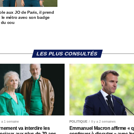
le aux JO de Paris, il prend
 le métro avec son badge
 du cou
LES PLUS CONSULTÉS
 y a 1 semaine
POLITIQUE
Il y a 2 semaines
nement va interdire les
Emmanuel Macron affirme « qu’
ociaux aux plus de 70 ans
continuer à discuter » avec le