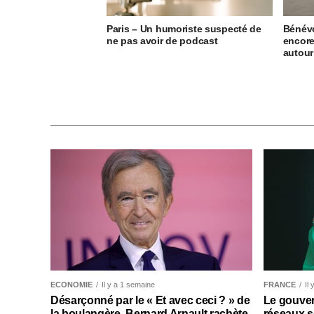
Paris – Un humoriste suspecté de
Bénévo
ne pas avoir de podcast
encore
autour
ECONOMIE
Il y a 1 semaine
FRANCE
Il
Désarçonné par le « Et avec ceci ? » de
Le gouver
la boulangère, Bernard Arnault rachète
réseaux s