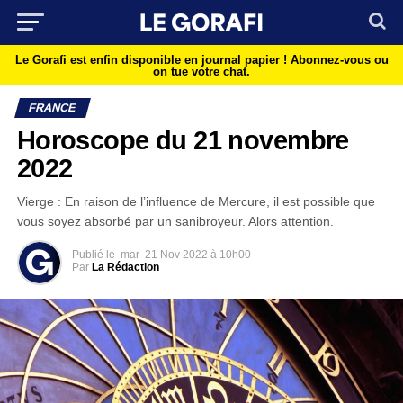
Le Gorafi est enfin disponible en journal papier !
Abonnez-vous ou
on tue votre chat.
FRANCE
Horoscope du 21 novembre
2022
Vierge : En raison de l’influence de Mercure, il est possible que
vous soyez absorbé par un sanibroyeur. Alors attention.
Publié le
mar
21 Nov 2022 à 10h00
Par
La Rédaction