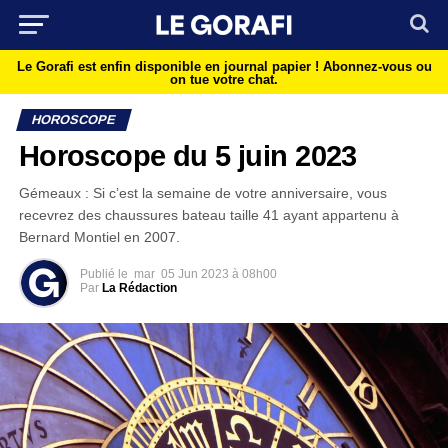
Le Gorafi est enfin disponible en journal papier !
Abonnez-vous ou
on tue votre chat.
HOROSCOPE
Horoscope du 5 juin 2023
Gémeaux : Si c’est la semaine de votre anniversaire, vous
recevrez des chaussures bateau taille 41 ayant appartenu à
Bernard Montiel en 2007.
Publié le
mar
05 Jun 2023 à 08h00
Par
La Rédaction