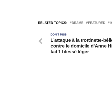
RELATED TOPICS:
DRAME
FEATURED
I
DON'T MISS
L’attaque à la trottinette-béli
contre le domicile d’Anne H
fait 1 blessé léger