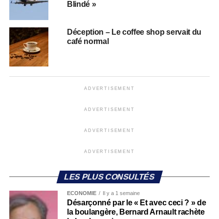
Blindé »
Déception – Le coffee shop servait du
café normal
ADVERTISEMENT
ADVERTISEMENT
ADVERTISEMENT
ADVERTISEMENT
LES PLUS CONSULTÉS
ECONOMIE
Il y a 1 semaine
Désarçonné par le « Et avec ceci ? » de
la boulangère, Bernard Arnault rachète