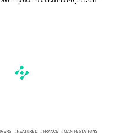
 verront prescrire chacun douze jours d’ITT.
DIVERS
FEATURED
FRANCE
MANIFESTATIONS